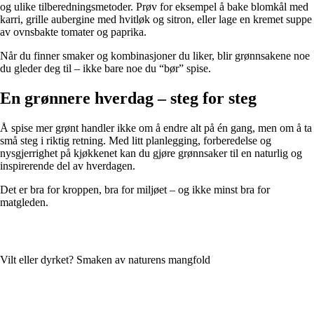
og ulike tilberedningsmetoder. Prøv for eksempel å bake blomkål med
karri, grille aubergine med hvitløk og sitron, eller lage en kremet suppe
av ovnsbakte tomater og paprika.
Når du finner smaker og kombinasjoner du liker, blir grønnsakene noe
du gleder deg til – ikke bare noe du “bør” spise.
En grønnere hverdag – steg for steg
Å spise mer grønt handler ikke om å endre alt på én gang, men om å ta
små steg i riktig retning. Med litt planlegging, forberedelse og
nysgjerrighet på kjøkkenet kan du gjøre grønnsaker til en naturlig og
inspirerende del av hverdagen.
Det er bra for kroppen, bra for miljøet – og ikke minst bra for
matgleden.
Vilt eller dyrket? Smaken av naturens mangfold