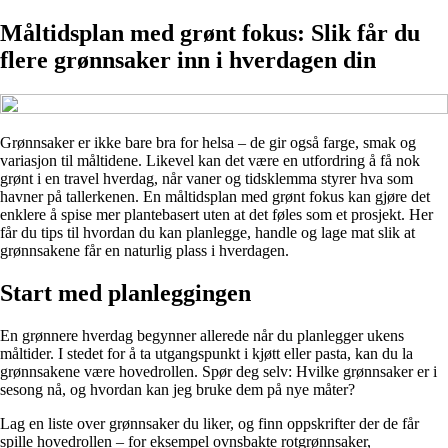
Måltidsplan med grønt fokus: Slik får du
flere grønnsaker inn i hverdagen din
Grønnsaker er ikke bare bra for helsa – de gir også farge, smak og
variasjon til måltidene. Likevel kan det være en utfordring å få nok
grønt i en travel hverdag, når vaner og tidsklemma styrer hva som
havner på tallerkenen. En måltidsplan med grønt fokus kan gjøre det
enklere å spise mer plantebasert uten at det føles som et prosjekt. Her
får du tips til hvordan du kan planlegge, handle og lage mat slik at
grønnsakene får en naturlig plass i hverdagen.
Start med planleggingen
En grønnere hverdag begynner allerede når du planlegger ukens
måltider. I stedet for å ta utgangspunkt i kjøtt eller pasta, kan du la
grønnsakene være hovedrollen. Spør deg selv: Hvilke grønnsaker er i
sesong nå, og hvordan kan jeg bruke dem på nye måter?
Lag en liste over grønnsaker du liker, og finn oppskrifter der de får
spille hovedrollen – for eksempel ovnsbakte rotgrønnsaker,