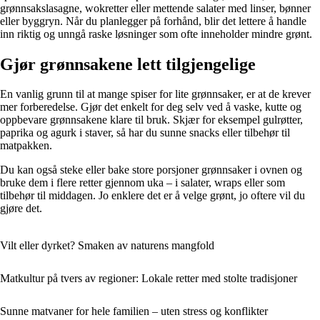
grønnsakslasagne, wokretter eller mettende salater med linser, bønner
eller byggryn. Når du planlegger på forhånd, blir det lettere å handle
inn riktig og unngå raske løsninger som ofte inneholder mindre grønt.
Gjør grønnsakene lett tilgjengelige
En vanlig grunn til at mange spiser for lite grønnsaker, er at de krever
mer forberedelse. Gjør det enkelt for deg selv ved å vaske, kutte og
oppbevare grønnsakene klare til bruk. Skjær for eksempel gulrøtter,
paprika og agurk i staver, så har du sunne snacks eller tilbehør til
matpakken.
Du kan også steke eller bake store porsjoner grønnsaker i ovnen og
bruke dem i flere retter gjennom uka – i salater, wraps eller som
tilbehør til middagen. Jo enklere det er å velge grønt, jo oftere vil du
gjøre det.
Vilt eller dyrket? Smaken av naturens mangfold
Matkultur på tvers av regioner: Lokale retter med stolte tradisjoner
Sunne matvaner for hele familien – uten stress og konflikter