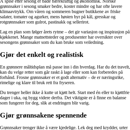
Å spise etter sesong er både bærekraftig og økonomisk. Norske
grønnsaker i sesong smaker bedre, koster mindre og har ofte lavere
klimaavtrykk. Om våren og sommeren bugner butikkene av friske
salater, tomater og agurker, mens høsten byr på kål, gresskar og
rotgrønnsaker som gulrot, pastinakk og sellerirot.
Lag en plan som følger årets rytme – det gir variasjon og inspirasjon på
kjøkkenet. Mange matnettsteder og produsenter har oversikter over
sesongens grønnsaker som du kan bruke som veiledning.
Gjør det enkelt og realistisk
En grønnere måltidsplan må passe inn i din hverdag. Har du det travelt,
kan du velge retter som går raskt å lage eller som kan forberedes på
forhånd. Frosne grønnsaker er et godt alternativ – de er næringsrike,
rimelige og klare til bruk rett fra fryseren.
Du trenger heller ikke å kutte ut kjøtt helt. Start med én eller to kjøttfrie
dager i uka, og bygg videre derfra. Det viktigste er å finne en balanse
som fungerer for deg, slik at endringen blir varig.
Gjør grønnsakene spennende
Grønnsaker trenger ikke å være kjedelige. Lek deg med krydder, urter