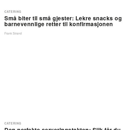
CATERING
Små biter til små gjester: Lekre snacks og
barnevennlige retter til konfirmasjonen
Frank Strand
CATERING
Den perfekte serveringstakten: Slik får du