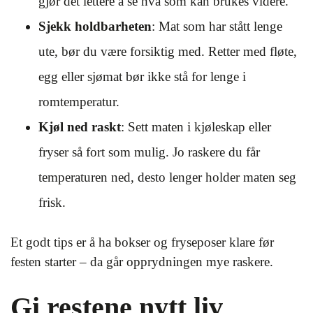
gjør det lettere å se hva som kan brukes videre.
Sjekk holdbarheten
: Mat som har stått lenge
ute, bør du være forsiktig med. Retter med fløte,
egg eller sjømat bør ikke stå for lenge i
romtemperatur.
Kjøl ned raskt
: Sett maten i kjøleskap eller
fryser så fort som mulig. Jo raskere du får
temperaturen ned, desto lenger holder maten seg
frisk.
Et godt tips er å ha bokser og fryseposer klare før
festen starter – da går opprydningen mye raskere.
Gi restene nytt liv