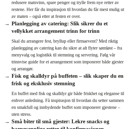
redusere matsvinn, spare penger og trylle frem nye retter av
restene. Her får du inspirasjon til hvordan du får mest mulig ut
av maten – også etter at festen er over.
Planlegging av catering: Slik sikrer du et
vellykket arrangement trinn for trinn
Skal du arrangere fest, bryllup eller firmaevent? Med riktig
planlegging av catering kan du sikre at alt flyter sømløst – fra
menyvalg og logistikk til stemning og servering. Følg vår
trinnvise guide for et arrangement som imponerer både gjester
og arrangør.
Fisk og skalldyr på buffeten – slik skaper du en
frisk og eksklusiv stemning
En buffet med fisk og skalldyr gir både friskhet og eleganse til
enhver anledning. Få inspirasjon til hvordan du setter sammen
en smakfull og innbydende buffet som imponerer gjestene –
uten stress.
Små biter til små gjester: Lekre snacks og
barnevennlige retter til konfirmasjonen