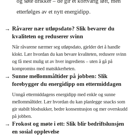
og søte drikker – de gir et kortvarig løft, men
etterfølges av et nytt energidipp.
Råvarer nær utløpsdato? Slik bevarer du
kvaliteten og reduserer svinn
Når råvarene nærmer seg utløpsdato, gjelder det å handle
klokt. Lær hvordan du kan bevare kvaliteten, redusere svinn
og få mest mulig ut av hver ingrediens – uten å gå på
kompromiss med matsikkerheten.
Sunne mellommåltider på jobben: Slik
forebygger du energidipp om ettermiddagen
Unngå ettermiddagens energidipp med enkle og sunne
mellommåltider. Lær hvordan du kan planlegge snacks som
gir stabilt blodsukker, bedre konsentrasjon og mer overskudd
på jobben.
Frokost og møte i ett: Slik blir bedriftslunsjen
en sosial opplevelse