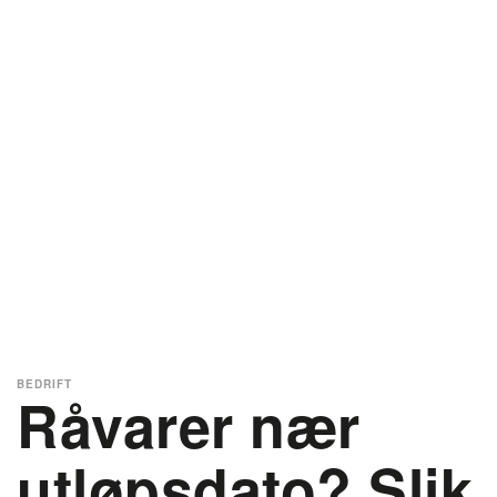
BEDRIFT
Råvarer nær
utløpsdato? Slik