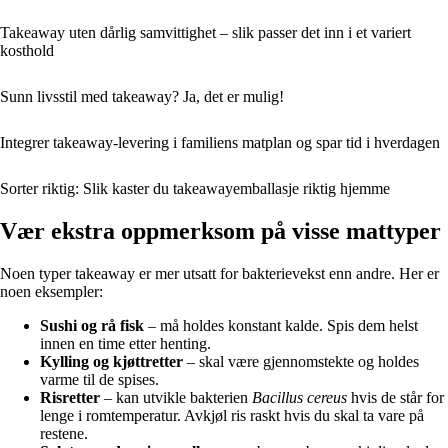
Takeaway uten dårlig samvittighet – slik passer det inn i et variert
kosthold
Sunn livsstil med takeaway? Ja, det er mulig!
Integrer takeaway-levering i familiens matplan og spar tid i hverdagen
Sorter riktig: Slik kaster du takeawayemballasje riktig hjemme
Vær ekstra oppmerksom på visse mattyper
Noen typer takeaway er mer utsatt for bakterievekst enn andre. Her er
noen eksempler:
Sushi og rå fisk
– må holdes konstant kalde. Spis dem helst
innen en time etter henting.
Kylling og kjøttretter
– skal være gjennomstekte og holdes
varme til de spises.
Risretter
– kan utvikle bakterien
Bacillus cereus
hvis de står for
lenge i romtemperatur. Avkjøl ris raskt hvis du skal ta vare på
restene.