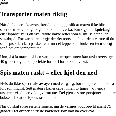
gang.
Transporter maten riktig
Når du henter takeaway, bør du planlegge slik at maten ikke blir
stående unødvendig lenge i bilen eller veska. Bruk gjerne
kjølebag
eller
isposer
hvis du skal frakte kalde retter som sushi, salater eller
smørbrød. For varme retter gjelder det motsatte: hold dem varme til du
skal spise. Du kan pakke dem inn i et teppe eller bruke en
termobag
for å bevare temperaturen.
Unngå å la maten stå i en varm bil – temperaturen kan raskt overstige
40 grader, og det er perfekte forhold for bakterievekst.
Spis maten raskt – eller kjøl den ned
Hvis du ikke spiser takeawayen med en gang, bør du kjøle den ned så
fort som mulig. Sett maten i kjøleskapet innen to timer – og enda
raskere hvis det er veldig varmt ute. Del gjerne store porsjoner i mindre
bokser, slik at de kjøles raskere ned.
Når du skal spise restene senere, må de varmes godt opp til minst 75
grader. Det dreper de fleste bakterier som kan ha overlevd.