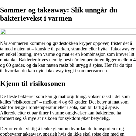
Sommer og takeaway: Slik unngår du
bakterievekst i varmen
Når sommeren kommer og gradestokken kryper oppover, frister det å
ta med maten ut – kanskje til parken, stranden eller hytta. Takeaway er
en enkel løsning, men varme og mat er en kombinasjon som krever litt
omtanke. Bakterier trives nemlig best når temperaturen ligger mellom 4
og 60 grader, og da kan maten raskt bli utrygg å spise. Her får du tips
til hvordan du kan nyte takeaway trygt i sommervarmen.
Kjenn til risikosonen
De fleste bakterier som kan gi matforgiftning, vokser raskt i det som
kalles “risikosonen” – mellom 4 og 60 grader. Det betyr at mat som
står for lenge i romtemperatur eller i sola, kan bli farlig å spise.
Allerede etter et par timer i varme omgivelser kan bakteriene ha
formert seg så mye at risikoen for sykdom øker betydelig.
Derfor er det viktig å tenke gjennom hvordan du transporterer og
oppbevarer takeaway, spesielt hvis du ikke skal spise den med en