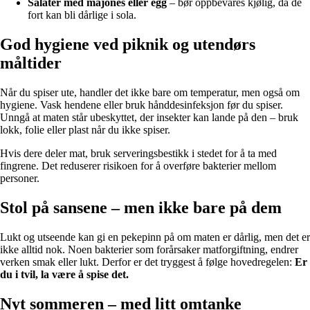
Salater med majones eller egg
– bør oppbevares kjølig, da de
fort kan bli dårlige i sola.
God hygiene ved piknik og utendørs
måltider
Når du spiser ute, handler det ikke bare om temperatur, men også om
hygiene. Vask hendene eller bruk hånddesinfeksjon før du spiser.
Unngå at maten står ubeskyttet, der insekter kan lande på den – bruk
lokk, folie eller plast når du ikke spiser.
Hvis dere deler mat, bruk serveringsbestikk i stedet for å ta med
fingrene. Det reduserer risikoen for å overføre bakterier mellom
personer.
Stol på sansene – men ikke bare på dem
Lukt og utseende kan gi en pekepinn på om maten er dårlig, men det er
ikke alltid nok. Noen bakterier som forårsaker matforgiftning, endrer
verken smak eller lukt. Derfor er det tryggest å følge hovedregelen:
Er
du i tvil, la være å spise det.
Nyt sommeren – med litt omtanke