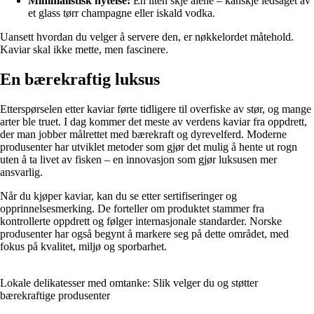
Minimalistisk nytelse:
En liten skje alene – kanskje ledsaget av
et glass tørr champagne eller iskald vodka.
Uansett hvordan du velger å servere den, er nøkkelordet måtehold.
Kaviar skal ikke mette, men fascinere.
En bærekraftig luksus
Etterspørselen etter kaviar førte tidligere til overfiske av stør, og mange
arter ble truet. I dag kommer det meste av verdens kaviar fra oppdrett,
der man jobber målrettet med bærekraft og dyrevelferd. Moderne
produsenter har utviklet metoder som gjør det mulig å hente ut rogn
uten å ta livet av fisken – en innovasjon som gjør luksusen mer
ansvarlig.
Når du kjøper kaviar, kan du se etter sertifiseringer og
opprinnelsesmerking. De forteller om produktet stammer fra
kontrollerte oppdrett og følger internasjonale standarder. Norske
produsenter har også begynt å markere seg på dette området, med
fokus på kvalitet, miljø og sporbarhet.
Lokale delikatesser med omtanke: Slik velger du og støtter
bærekraftige produsenter