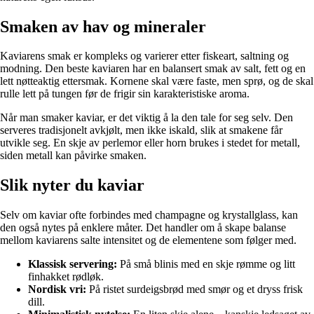
Smaken av hav og mineraler
Kaviarens smak er kompleks og varierer etter fiskeart, saltning og
modning. Den beste kaviaren har en balansert smak av salt, fett og en
lett nøtteaktig ettersmak. Kornene skal være faste, men sprø, og de skal
rulle lett på tungen før de frigir sin karakteristiske aroma.
Når man smaker kaviar, er det viktig å la den tale for seg selv. Den
serveres tradisjonelt avkjølt, men ikke iskald, slik at smakene får
utvikle seg. En skje av perlemor eller horn brukes i stedet for metall,
siden metall kan påvirke smaken.
Slik nyter du kaviar
Selv om kaviar ofte forbindes med champagne og krystallglass, kan
den også nytes på enklere måter. Det handler om å skape balanse
mellom kaviarens salte intensitet og de elementene som følger med.
Klassisk servering:
På små blinis med en skje rømme og litt
finhakket rødløk.
Nordisk vri:
På ristet surdeigsbrød med smør og et dryss frisk
dill.