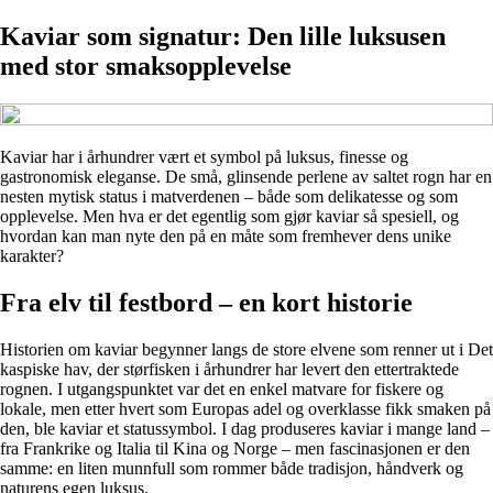
Kaviar som signatur: Den lille luksusen
med stor smaksopplevelse
Kaviar har i århundrer vært et symbol på luksus, finesse og
gastronomisk eleganse. De små, glinsende perlene av saltet rogn har en
nesten mytisk status i matverdenen – både som delikatesse og som
opplevelse. Men hva er det egentlig som gjør kaviar så spesiell, og
hvordan kan man nyte den på en måte som fremhever dens unike
karakter?
Fra elv til festbord – en kort historie
Historien om kaviar begynner langs de store elvene som renner ut i Det
kaspiske hav, der størfisken i århundrer har levert den ettertraktede
rognen. I utgangspunktet var det en enkel matvare for fiskere og
lokale, men etter hvert som Europas adel og overklasse fikk smaken på
den, ble kaviar et statussymbol. I dag produseres kaviar i mange land –
fra Frankrike og Italia til Kina og Norge – men fascinasjonen er den
samme: en liten munnfull som rommer både tradisjon, håndverk og
naturens egen luksus.