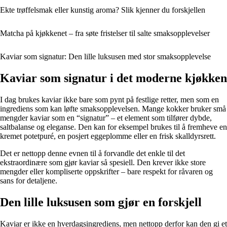
Ekte trøffelsmak eller kunstig aroma? Slik kjenner du forskjellen
Matcha på kjøkkenet – fra søte fristelser til salte smaksopplevelser
Kaviar som signatur: Den lille luksusen med stor smaksopplevelse
Kaviar som signatur i det moderne kjøkken
I dag brukes kaviar ikke bare som pynt på festlige retter, men som en
ingrediens som kan løfte smaksopplevelsen. Mange kokker bruker små
mengder kaviar som en “signatur” – et element som tilfører dybde,
saltbalanse og eleganse. Den kan for eksempel brukes til å fremheve en
kremet potetpuré, en posjert eggeplomme eller en frisk skalldyrsrett.
Det er nettopp denne evnen til å forvandle det enkle til det
ekstraordinære som gjør kaviar så spesiell. Den krever ikke store
mengder eller kompliserte oppskrifter – bare respekt for råvaren og
sans for detaljene.
Den lille luksusen som gjør en forskjell
Kaviar er ikke en hverdagsingrediens, men nettopp derfor kan den gi et